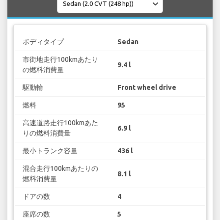
ボディタイプ
Sedan
市街地走行100kmあたり
9.4 l
の燃料消費量
駆動輪
Front wheel drive
燃料
95
高速道路走行100kmあた
6.9 l
りの燃料消費量
最小トランク容量
436 l
混合走行100kmあたりの
8.1 l
燃料消費量
ドアの数
4
座席の数
5