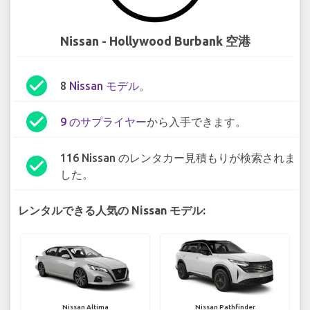
Nissan - Hollywood Burbank 空港
check_circle
8
Nissan モデル
。
check_circle
9 のサプライヤー
から入手できます。
116 Nissan のレンタカー見積もりが検索されま
check_circle
した。
レンタルできる人気の Nissan モデル:
Nissan Altima
Nissan Pathfinder