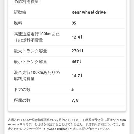
の燃料消費量
駆動輪
Rear wheel drive
燃料
95
高速道路走行100kmあた
12.4 l
りの燃料消費量
最大トランク容量
2701 l
最小トランク容量
467 l
混合走行100kmあたりの
14.7 l
燃料消費量
ドアの数
5
座席の数
7, 8
表示されている仕様は情報提供のみを目的としており、お客様が受け取る正確な Nissan
Armada 車両モデルと仕様を保証することはできません。 具体的な詳細については、指
定されたレンタカー会社 Hollywood Burbank 空港 にお問い合わせください。