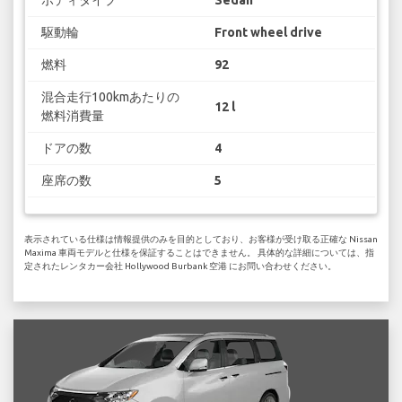
ボディタイプ
Sedan
駆動輪
Front wheel drive
燃料
92
混合走行100kmあたりの
12 l
燃料消費量
ドアの数
4
座席の数
5
表示されている仕様は情報提供のみを目的としており、お客様が受け取る正確な Nissan
Maxima 車両モデルと仕様を保証することはできません。 具体的な詳細については、指
定されたレンタカー会社 Hollywood Burbank 空港 にお問い合わせください。