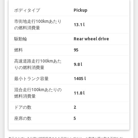
ボディタイプ
Pickup
市街地走行100kmあたり
13.1 l
の燃料消費量
駆動輪
Rear wheel drive
燃料
95
高速道路走行100kmあた
9.8 l
りの燃料消費量
最小トランク容量
1405 l
混合走行100kmあたりの
11.8 l
燃料消費量
ドアの数
2
座席の数
5