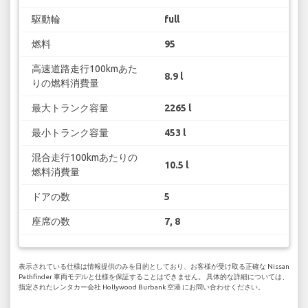
駆動輪
full
燃料
95
高速道路走行100kmあた
8.9 l
りの燃料消費量
最大トランク容量
2265 l
最小トランク容量
453 l
混合走行100kmあたりの
10.5 l
燃料消費量
ドアの数
5
座席の数
7, 8
表示されている仕様は情報提供のみを目的としており、お客様が受け取る正確な Nissan
Pathfinder 車両モデルと仕様を保証することはできません。 具体的な詳細については、
指定されたレンタカー会社 Hollywood Burbank 空港 にお問い合わせください。