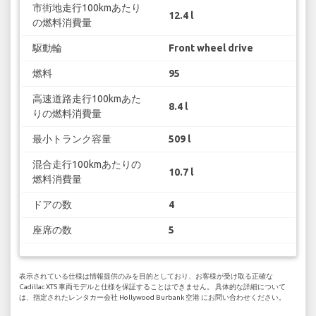
市街地走行100kmあたり
12.4 l
の燃料消費量
駆動輪
Front wheel drive
燃料
95
高速道路走行100kmあた
8.4 l
りの燃料消費量
最小トランク容量
509 l
混合走行100kmあたりの
10.7 l
燃料消費量
ドアの数
4
座席の数
5
表示されている仕様は情報提供のみを目的としており、お客様が受け取る正確な
Cadillac XTS 車両モデルと仕様を保証することはできません。 具体的な詳細について
は、指定されたレンタカー会社 Hollywood Burbank 空港 にお問い合わせください。