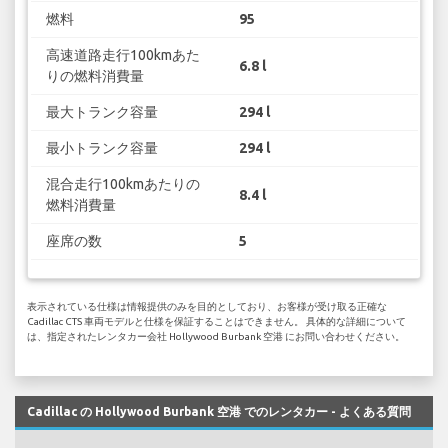
燃料
95
高速道路走行100kmあた
6.8 l
りの燃料消費量
最大トランク容量
294 l
最小トランク容量
294 l
混合走行100kmあたりの
8.4 l
燃料消費量
座席の数
5
表示されている仕様は情報提供のみを目的としており、お客様が受け取る正確な
Cadillac CTS 車両モデルと仕様を保証することはできません。 具体的な詳細について
は、指定されたレンタカー会社 Hollywood Burbank 空港 にお問い合わせください。
Cadillac の Hollywood Burbank 空港 でのレンタカー - よくある質問