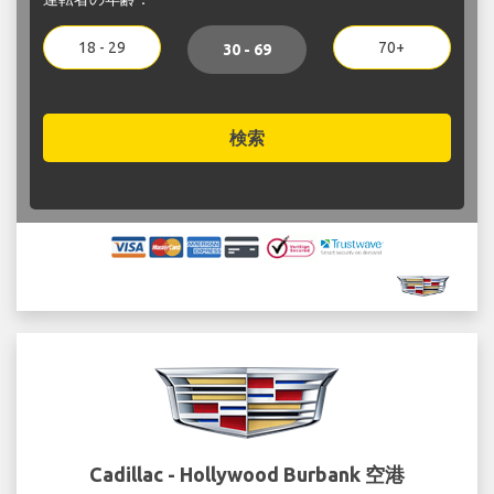
18 - 29
70+
30 - 69
検索
Cadillac - Hollywood Burbank 空港