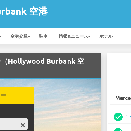
urbank 空港
空港交通
駐車
情報&ニュース
ホテル
Hollywood Burbank 空
カー
Merce
check_circle
1