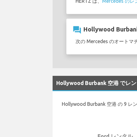
HERTZ は、
Mercedes 
question_answer
Hollywood Bu
次の Mercedes のオートマ
Hollywood Burbank 空
Hollywood Burbank 空港 
Ford レンタル