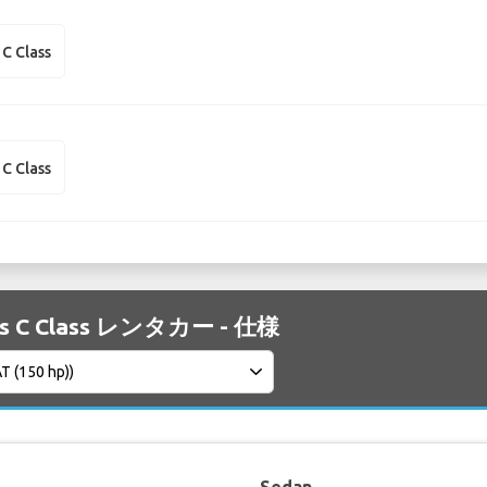
C Class
C Class
es C Class レンタカー - 仕様