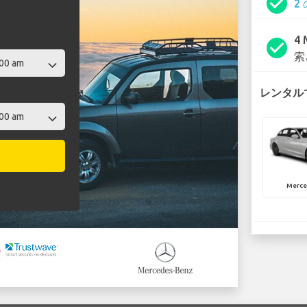
check_circle
2
4
check_circle
索
レンタルで
Merce