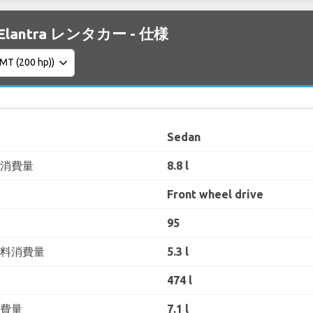
 Elantra レンタカー - 仕様
Sedan
料消費量
8.8 l
Front wheel drive
95
燃料消費量
5.3 l
474 l
消費量
7.1 l