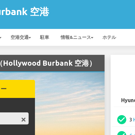
urbank 空港
空港交通
駐車
情報&ニュース
ホテル
ollywood Burbank 空港）
カー
Hyun
check_circle
3