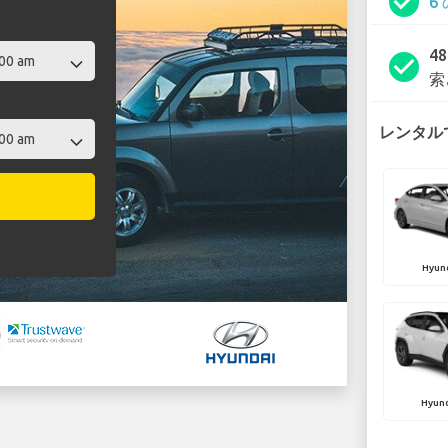
check_circle
6
4
check_circle
索
レンタルで
Hyund
Hyun