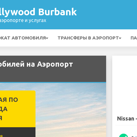
llywood Burbank
эропорте и услугах
ОКАТ АВТОМОБИЛЯ
ТРАНСФЕРЫ В АЭРОПОРТ
ПА
обилей на Аэропорт
АЯ ПО
ДА
Я
Nissan 
я