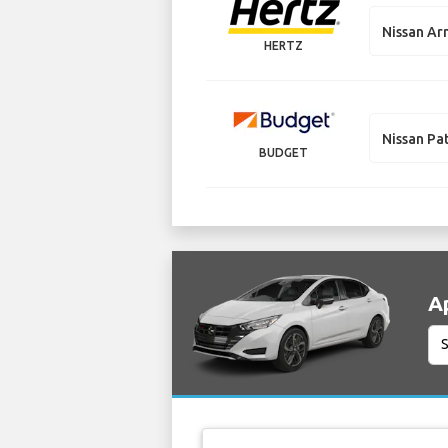
Nissan A
HERTZ
Nissan Pa
BUDGET
А