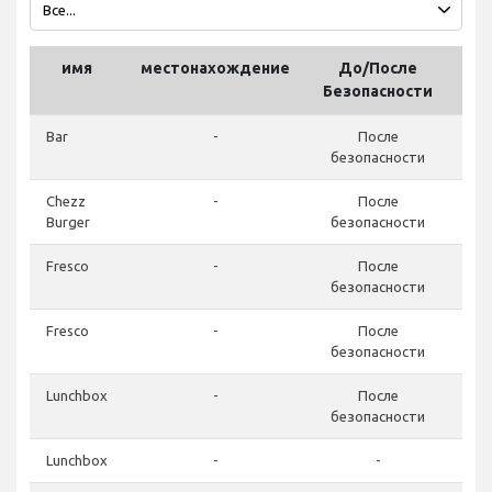
имя
местонахождение
До/После
ч
Безопасности
ра
Bar
-
После
безопасности
Chezz
-
После
Burger
безопасности
Fresco
-
После
безопасности
Fresco
-
После
безопасности
Lunchbox
-
После
безопасности
Lunchbox
-
-