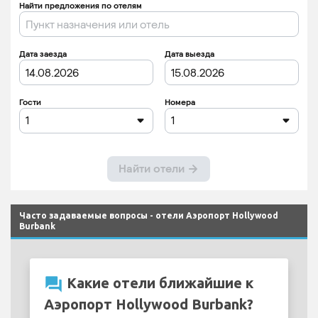
Часто задаваемые вопросы - отели Аэропорт Hollywood
Burbank
question_answer
Какие отели ближайшие к
Аэропорт Hollywood Burbank?