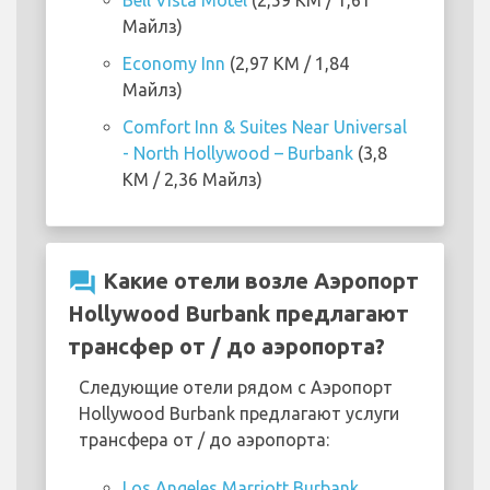
Bell Vista Motel
(2,59 KM / 1,61
Майлз)
Economy Inn
(2,97 KM / 1,84
Майлз)
Comfort Inn & Suites Near Universal
- North Hollywood – Burbank
(3,8
KM / 2,36 Майлз)
question_answer
Какие отели возле Аэропорт
Hollywood Burbank предлагают
трансфер от / до аэропорта?
Следующие отели рядом с Аэропорт
Hollywood Burbank предлагают услуги
трансфера от / до аэропорта:
Los Angeles Marriott Burbank