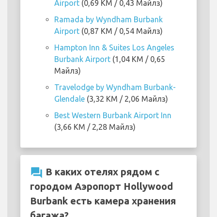
Airport
(0,69 KM / 0,43 Майлз)
Ramada by Wyndham Burbank
Airport
(0,87 KM / 0,54 Майлз)
Hampton Inn & Suites Los Angeles
Burbank Airport
(1,04 KM / 0,65
Майлз)
Travelodge by Wyndham Burbank-
Glendale
(3,32 KM / 2,06 Майлз)
Best Western Burbank Airport Inn
(3,66 KM / 2,28 Майлз)
question_answer
В каких отелях рядом с
городом Аэропорт Hollywood
Burbank есть камера хранения
багажа?