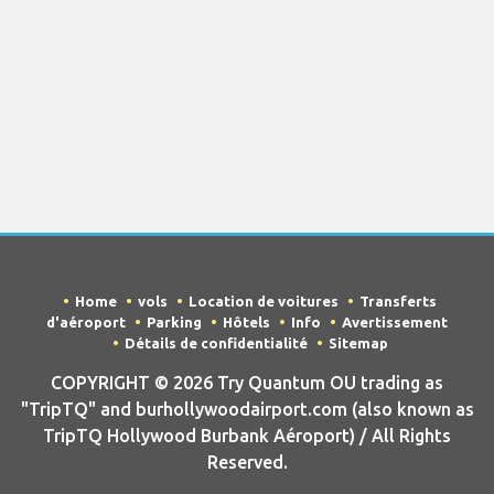
Home
vols
Location de voitures
Transferts
d'aéroport
Parking
Hôtels
Info
Avertissement
Détails de confidentialité
Sitemap
COPYRIGHT © 2026 Try Quantum OU trading as
"TripTQ" and burhollywoodairport.com (also known as
TripTQ Hollywood Burbank Aéroport) / All Rights
Reserved.