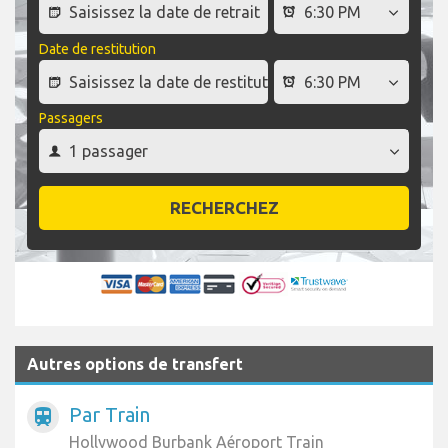
Date de restitution
Passagers
RECHERCHEZ
Autres options de transfert
Par Train
train
Hollywood Burbank Aéroport Train