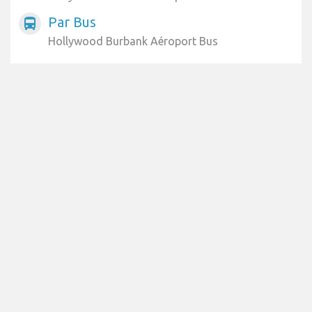
Par Bus
directions_bus
Hollywood Burbank Aéroport Bus