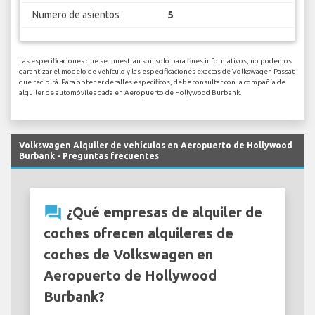
Numero de asientos
5
Las especificaciones que se muestran son solo para fines informativos, no podemos
garantizar el modelo de vehículo y las especificaciones exactas de Volkswagen Passat
que recibirá. Para obtener detalles específicos, debe consultar con la compañía de
alquiler de automóviles dada en Aeropuerto de Hollywood Burbank.
Volkswagen Alquiler de vehículos en Aeropuerto de Hollywood
Burbank - Preguntas frecuentes
question_answer
¿Qué empresas de alquiler de
coches ofrecen alquileres de
coches de Volkswagen en
Aeropuerto de Hollywood
Burbank?