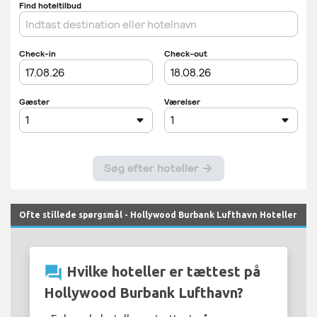
Ofte stillede spørgsmål - Hollywood Burbank Lufthavn Hoteller
question_answer
Hvilke hoteller er tættest på
Hollywood Burbank Lufthavn?