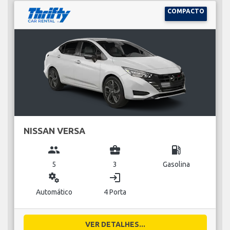
COMPACTO
NISSAN VERSA
group
business_center
local_gas_station
5
3
Gasolina
miscellaneous_services
login
Automático
4 Porta
VER DETALHES...