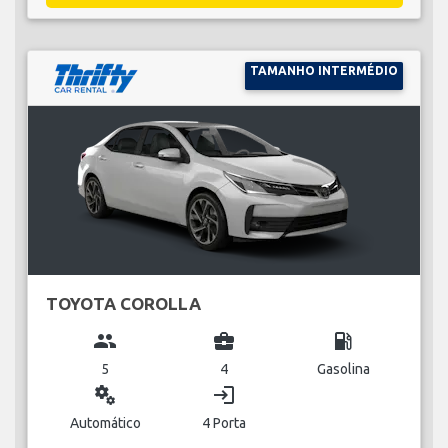
TAMANHO INTERMÉDIO
TOYOTA COROLLA
group
business_center
local_gas_station
5
4
Gasolina
miscellaneous_services
login
Automático
4 Porta