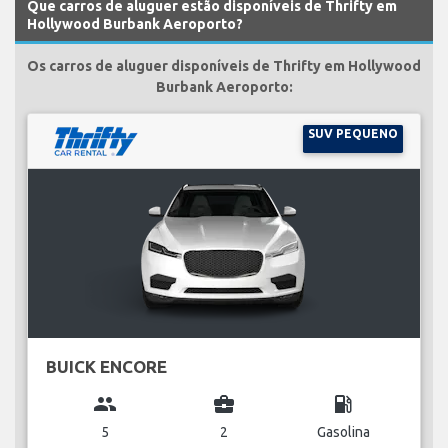
Que carros de aluguer estão disponíveis de Thrifty em
Hollywood Burbank Aeroporto?
Os carros de aluguer disponíveis de Thrifty em Hollywood
Burbank Aeroporto:
SUV PEQUENO
BUICK ENCORE
group
business_center
local_gas_station
5
2
Gasolina