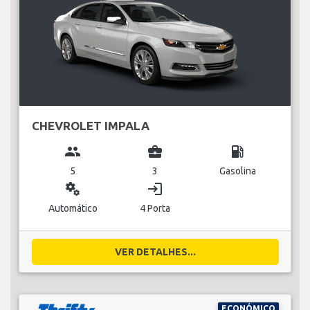
CHEVROLET IMPALA
group
business_center
local_gas_station
5
3
Gasolina
miscellaneous_services
login
Automático
4 Porta
VER DETALHES...
ECONÓMICO