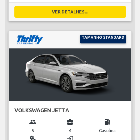
VER DETALHES...
TAMANHO STANDARD
VOLKSWAGEN JETTA
group
business_center
local_gas_station
5
4
Gasolina
miscellaneous_services
login