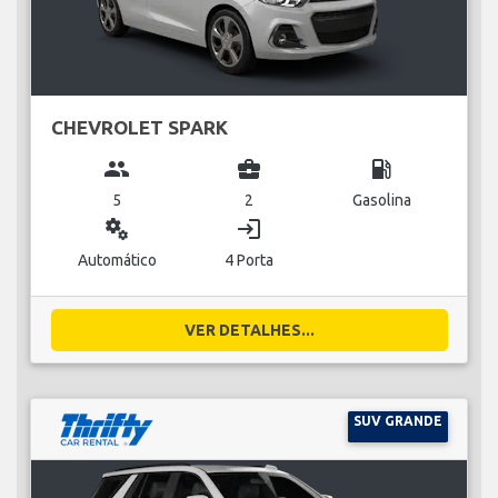
CHEVROLET SPARK
group
business_center
local_gas_station
5
2
Gasolina
miscellaneous_services
login
Automático
4 Porta
VER DETALHES...
SUV GRANDE