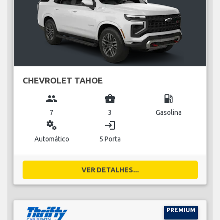
CHEVROLET TAHOE
group
business_center
local_gas_station
7
3
Gasolina
miscellaneous_services
login
Automático
5 Porta
VER DETALHES...
PREMIUM