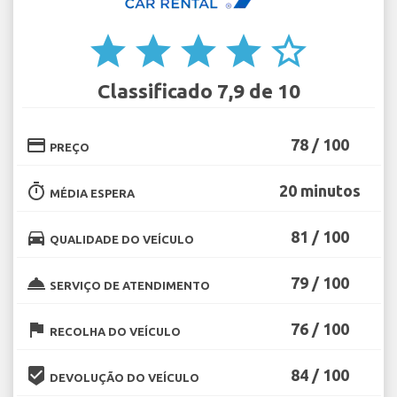
star
star
star
star
star_border
Classificado 7,9 de 10
credit_card
78 / 100
PREÇO
timer
20 minutos
MÉDIA ESPERA
directions_car
81 / 100
QUALIDADE DO VEÍCULO
room_service
79 / 100
SERVIÇO DE ATENDIMENTO
flag
76 / 100
RECOLHA DO VEÍCULO
beenhere
84 / 100
DEVOLUÇÃO DO VEÍCULO