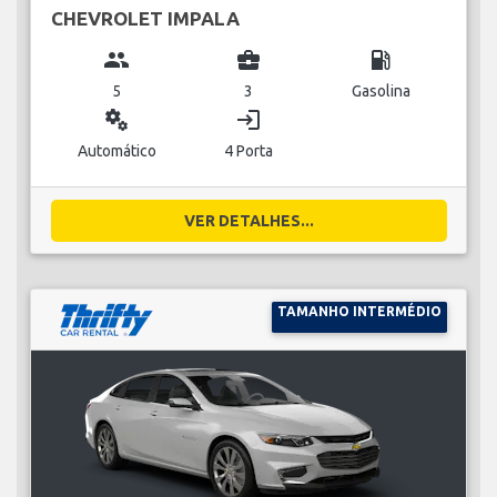
CHEVROLET IMPALA
group
business_center
local_gas_station
5
3
Gasolina
miscellaneous_services
login
Automático
4 Porta
VER DETALHES...
TAMANHO INTERMÉDIO