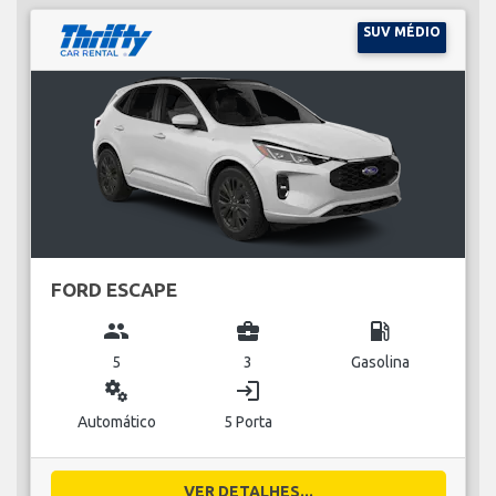
SUV MÉDIO
FORD ESCAPE
group
business_center
local_gas_station
5
3
Gasolina
miscellaneous_services
login
Automático
5 Porta
VER DETALHES...