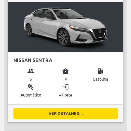
NISSAN SENTRA
group
business_center
local_gas_station
5
4
Gasolina
miscellaneous_services
login
Automático
4 Porta
VER DETALHES...