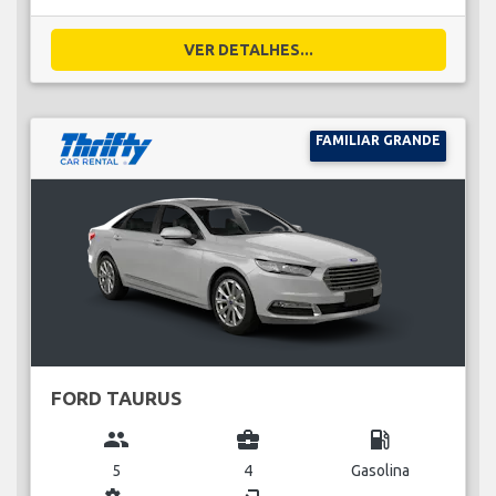
VER DETALHES...
FAMILIAR GRANDE
FORD TAURUS
group
business_center
local_gas_station
5
4
Gasolina