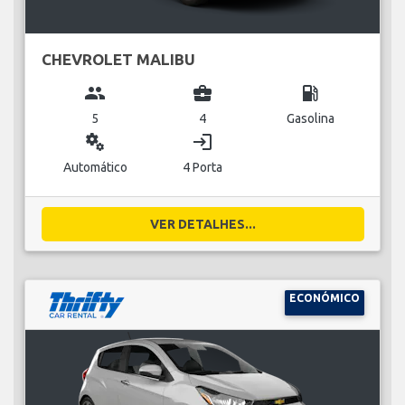
CHEVROLET MALIBU
group
business_center
local_gas_station
5
4
Gasolina
miscellaneous_services
login
Automático
4 Porta
VER DETALHES...
ECONÓMICO