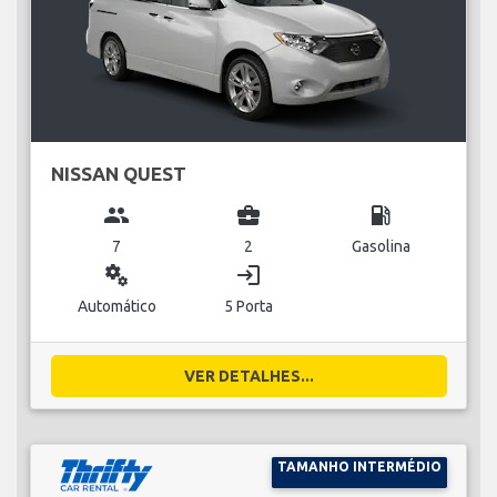
NISSAN QUEST
group
business_center
local_gas_station
7
2
Gasolina
miscellaneous_services
login
Automático
5 Porta
VER DETALHES...
TAMANHO INTERMÉDIO