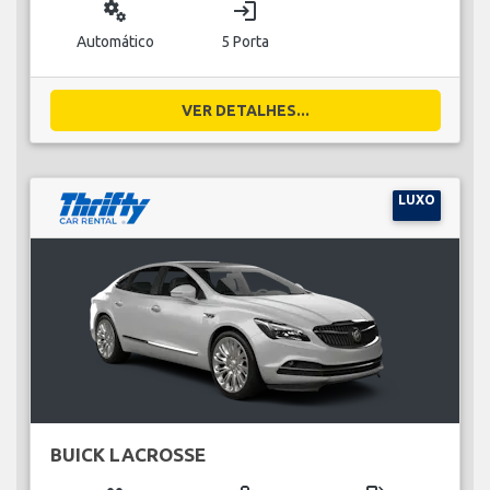
miscellaneous_services
login
Automático
5 Porta
VER DETALHES...
LUXO
BUICK LACROSSE