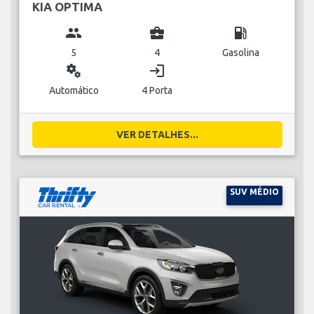
KIA OPTIMA
group
business_center
local_gas_station
5
4
Gasolina
miscellaneous_services
login
Automático
4 Porta
VER DETALHES...
SUV MÉDIO