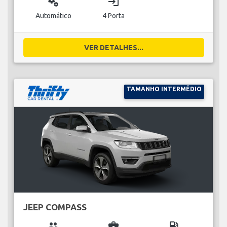
miscellaneous_services
login
Automático
4 Porta
VER DETALHES...
TAMANHO INTERMÉDIO
JEEP COMPASS
group
business_center
local_gas_station