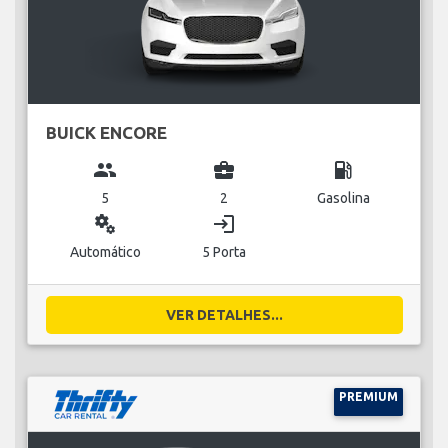
BUICK ENCORE
group
business_center
local_gas_station
5
2
Gasolina
miscellaneous_services
login
Automático
5 Porta
VER DETALHES...
PREMIUM