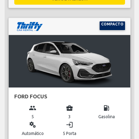
COMPACTO
FORD FOCUS
group
business_center
local_gas_station
5
3
Gasolina
miscellaneous_services
login
Automático
5 Porta