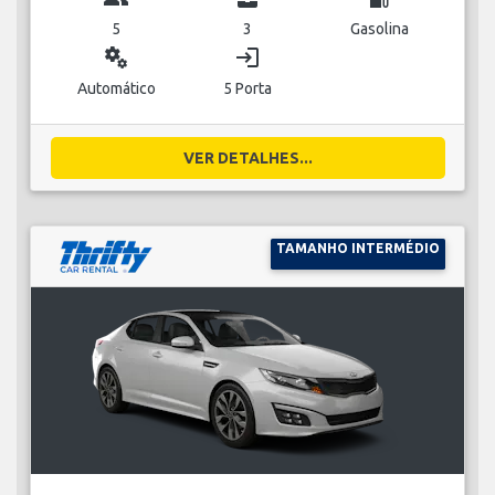
5
3
Gasolina
miscellaneous_services
login
Automático
5 Porta
VER DETALHES...
TAMANHO INTERMÉDIO