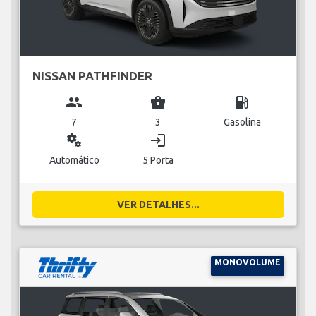
NISSAN PATHFINDER
group
business_center
local_gas_station
7
3
Gasolina
miscellaneous_services
login
Automático
5 Porta
VER DETALHES...
MONOVOLUME