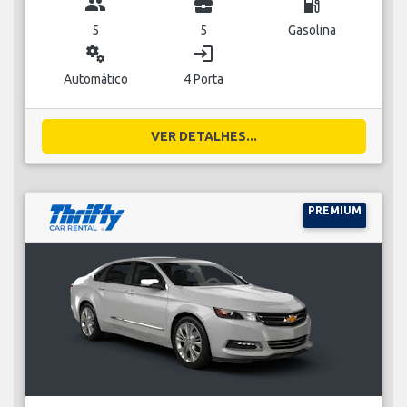
group
business_center
local_gas_station
5
5
Gasolina
miscellaneous_services
login
Automático
4 Porta
VER DETALHES...
PREMIUM