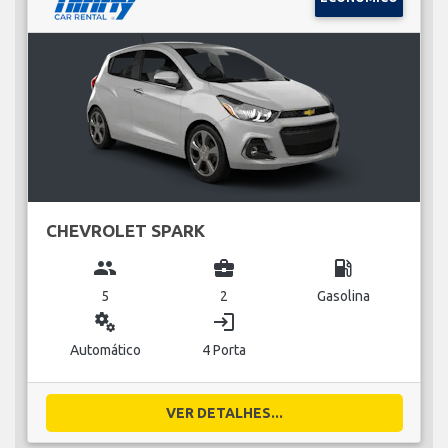
CHEVROLET SPARK
group
business_center
local_gas_station
5
2
Gasolina
miscellaneous_services
login
Automático
4 Porta
VER DETALHES...