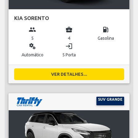
KIA SORENTO
group
business_center
local_gas_station
5
4
Gasolina
miscellaneous_services
login
Automático
5 Porta
VER DETALHES...
SUV GRANDE