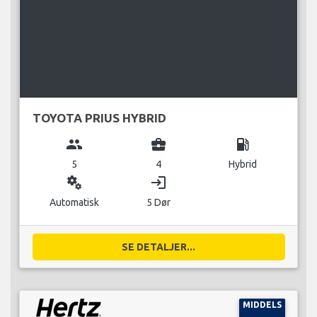
TOYOTA PRIUS HYBRID
group
business_center
local_gas_station
5
4
Hybrid
miscellaneous_services
login
Automatisk
5 Dør
SE DETALJER...
MIDDELS