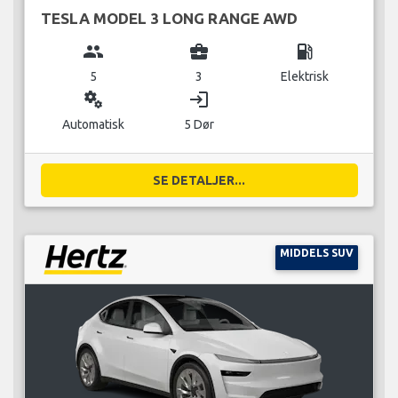
TESLA MODEL 3 LONG RANGE AWD
group
business_center
local_gas_station
5
3
Elektrisk
miscellaneous_services
login
Automatisk
5 Dør
SE DETALJER...
MIDDELS SUV