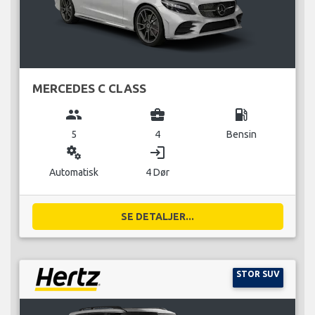
MERCEDES C CLASS
group
business_center
local_gas_station
5
4
Bensin
miscellaneous_services
login
Automatisk
4 Dør
SE DETALJER...
STOR SUV