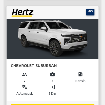
SUV
CHEVROLET SUBURBAN
group
business_center
local_gas_station
7
3
Bensin
miscellaneous_services
login
Automatisk
5 Dør