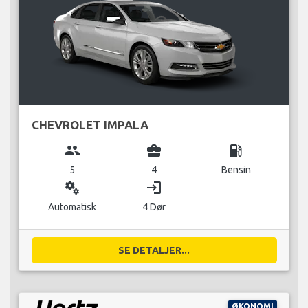
CHEVROLET IMPALA
group
business_center
local_gas_station
5
4
Bensin
miscellaneous_services
login
Automatisk
4 Dør
SE DETALJER...
ØKONOMI