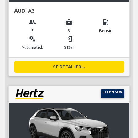
AUDI A3
group
business_center
local_gas_station
5
3
Bensin
miscellaneous_services
login
Automatisk
5 Dør
SE DETALJER...
LITEN SUV