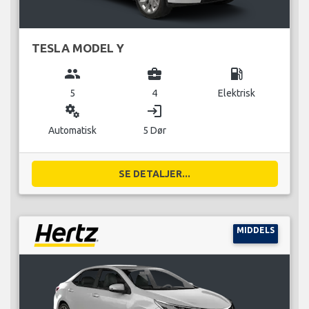
TESLA MODEL Y
group
business_center
local_gas_station
5
4
Elektrisk
miscellaneous_services
login
Automatisk
5 Dør
SE DETALJER...
MIDDELS