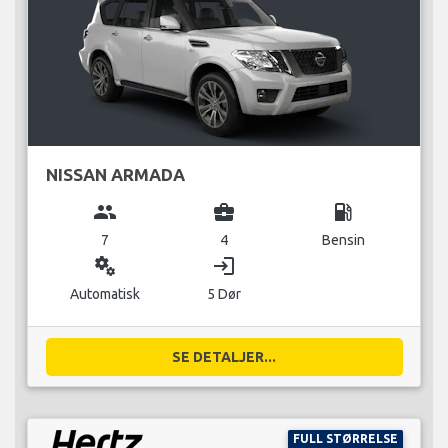
NISSAN ARMADA
group
business_center
local_gas_station
7
4
Bensin
miscellaneous_services
login
Automatisk
5 Dør
SE DETALJER...
FULL STØRRELSE