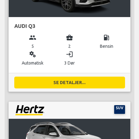
AUDI Q3
group
business_center
local_gas_station
5
2
Bensin
miscellaneous_services
login
Automatisk
3 Dør
SE DETALJER...
SUV