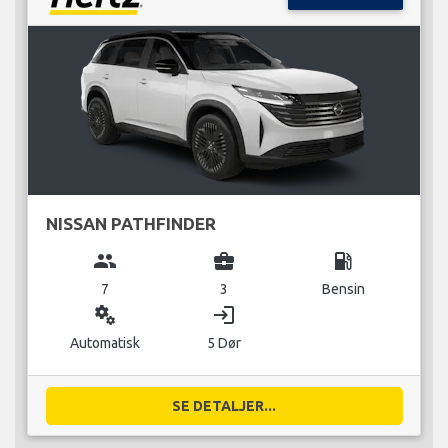
NISSAN PATHFINDER
group
business_center
local_gas_station
7
3
Bensin
miscellaneous_services
login
Automatisk
5 Dør
SE DETALJER...