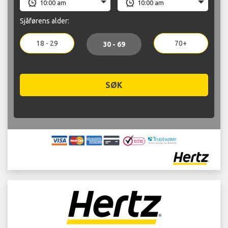
Sjåførens alder:
18 - 29
70+
30 - 69
SØK