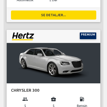
Automatisk
2 Dør
SE DETALJER...
PREMIUM
CHRYSLER 300
group
business_center
local_gas_station
5
5
Bensin