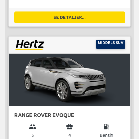
SE DETALJER...
MIDDELS SUV
RANGE ROVER EVOQUE
group
business_center
local_gas_station
5
4
Bensin