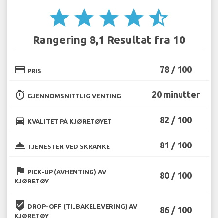
star
star
star
star
star_half
Rangering 8,1 Resultat fra 10
credit_card
78 / 100
PRIS
timer
20 minutter
GJENNOMSNITTLIG VENTING
directions_car
82 / 100
KVALITET PÅ KJØRETØYET
room_service
81 / 100
TJENESTER VED SKRANKE
flag
PICK-UP (AVHENTING) AV
80 / 100
KJØRETØY
beenhere
DROP-OFF (TILBAKELEVERING) AV
86 / 100
KJØRETØY