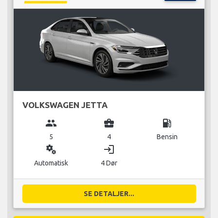
VOLKSWAGEN JETTA
group
business_center
local_gas_station
5
4
Bensin
miscellaneous_services
login
Automatisk
4 Dør
SE DETALJER...