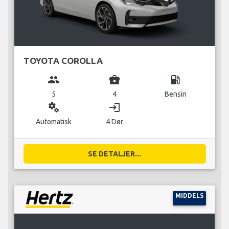
TOYOTA COROLLA
group
business_center
local_gas_station
5
4
Bensin
miscellaneous_services
login
Automatisk
4 Dør
SE DETALJER...
MIDDELS