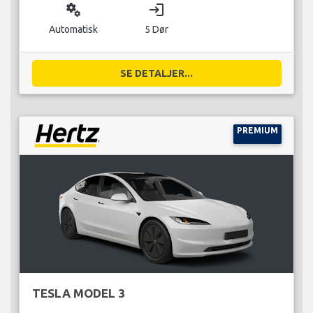
miscellaneous_services
login
Automatisk
5 Dør
SE DETALJER...
PREMIUM
TESLA MODEL 3