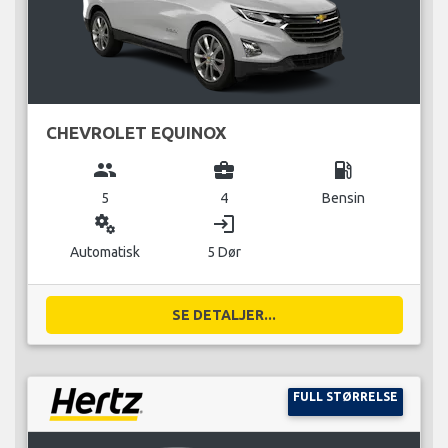
CHEVROLET EQUINOX
group
business_center
local_gas_station
5
4
Bensin
miscellaneous_services
login
Automatisk
5 Dør
SE DETALJER...
FULL STØRRELSE