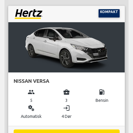
KOMPAKT
NISSAN VERSA
group
business_center
local_gas_station
5
3
Bensin
miscellaneous_services
login
Automatisk
4 Dør