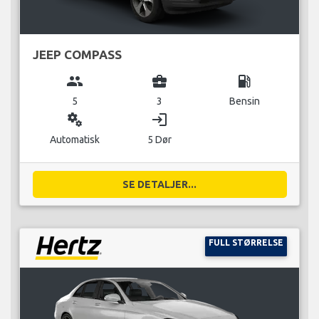
JEEP COMPASS
group
business_center
local_gas_station
5
3
Bensin
miscellaneous_services
login
Automatisk
5 Dør
SE DETALJER...
FULL STØRRELSE