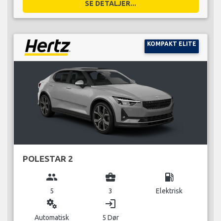
SE DETALJER...
KOMPAKT ELITE
POLESTAR 2
group
business_center
local_gas_station
5
3
Elektrisk
miscellaneous_services
login
Automatisk
5 Dør