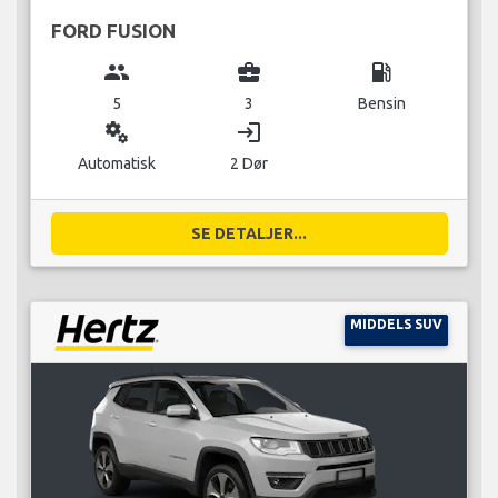
FORD FUSION
group
business_center
local_gas_station
5
3
Bensin
miscellaneous_services
login
Automatisk
2 Dør
SE DETALJER...
MIDDELS SUV