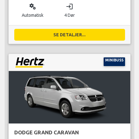
miscellaneous_services
login
Automatisk
4 Dør
SE DETALJER...
MINIBUSS
DODGE GRAND CARAVAN