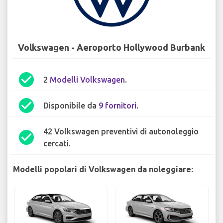
Volkswagen - Aeroporto Hollywood Burbank
check_circle
2
Modelli Volkswagen
.
check_circle
Disponibile da
9 fornitori
.
42 Volkswagen preventivi di autonoleggio
check_circle
cercati.
Modelli popolari di Volkswagen da noleggiare: