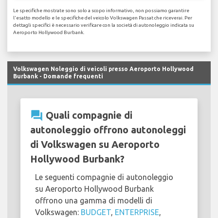
Le specifiche mostrate sono solo a scopo informativo, non possiamo garantire
l'esatto modello e le specifiche del veicolo Volkswagen Passat che riceverai. Per
dettagli specifici è necessario verificare con la società di autonoleggio indicata su
Aeroporto Hollywood Burbank.
Volkswagen Noleggio di veicoli presso Aeroporto Hollywood
Burbank - Domande frequenti
question_answer
Quali compagnie di
autonoleggio offrono autonoleggi
di Volkswagen su Aeroporto
Hollywood Burbank?
Le seguenti compagnie di autonoleggio
su Aeroporto Hollywood Burbank
offrono una gamma di modelli di
Volkswagen:
BUDGET
,
ENTERPRISE
,