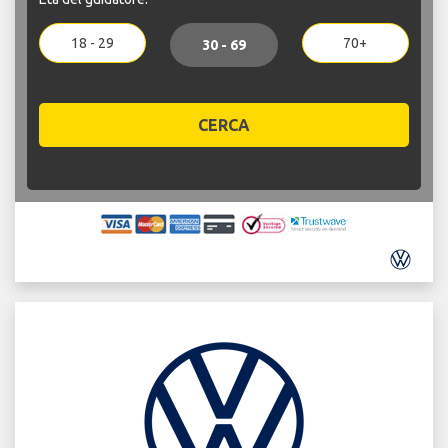
18 - 29
70+
30 - 69
CERCA